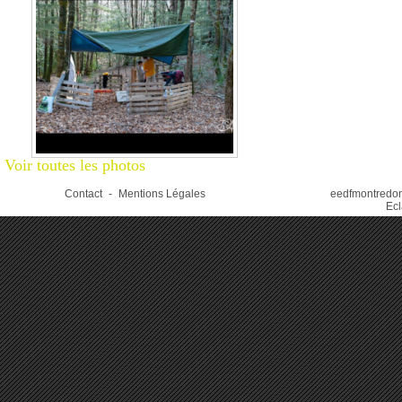
Voir toutes les photos
Contact
-
Mentions Légales
eedfmontredon.
Ecl