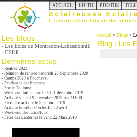
ACCUEIL
EDITO
PHOTOS
TEL
Eclaireuses Eclai
L’association laïque du scout
Accueil
>
Blogs
> Le
Les blogs
Blog : Les 
- Les Éclés de Montredon-Labessionnié
- EEDF
Dernières actus
- Rentrée 2023 !
- Réunion de rentrée vendredi 25 Septembre 2020
- Camps 2020 à Foucheval
- Pendant le confinement
- Sortie Toulouse
- Week-end lutins loux le 30 -1 décembre 2019
- Activité samedi 9 novembre 2019 rdv 11H30
- Première activité le 5 octobre 2019
- Activité lutin/loux/ éclés Le 20 avril
- Week-end des lutins/loux
- Fêtes des Lanternes le vend 22 Mars 2019