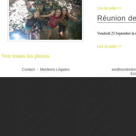
Lire la suite >>
Réunion de
Vendredi 25 Septembre la ré
Lire la suite >>
Voir toutes les photos
Contact
-
Mentions Légales
eedfmontredon.
Ecl