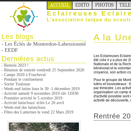
ACCUEIL
EDITO
PHOTOS
TEL
Eclaireuses Eclai
L’association laïque du scout
Les blogs
A la Une
- Les Éclés de Montredon-Labessionnié
- EEDF
Les Eclaireuses Eclair
Dernières actus
été crée il y a plus de 
Nationale et de la Rech
- Rentrée 2023 !
bénévolat et le volontar
- Réunion de rentrée vendredi 25 Septembre 2020
croyance, son action com
- Camps 2020 à Foucheval
- Pendant le confinement
Pour le groupe de Montr
- Sortie Toulouse
lutins et louveateaux :
par trimestre. Les acti
- Week-end lutins loux le 30 -1 décembre 2019
organisation un camp d'é
- Activité samedi 9 novembre 2019 rdv 11H30
d'activité possible son
- Première activité le 5 octobre 2019
activité de découverte, s
- Activité lutin/loux/ éclés Le 20 avril
- Week-end des lutins/loux
- Fêtes des Lanternes le vend 22 Mars 2019
Rentrée 20